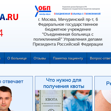
г. Москва, Мичуринский пр-т, 6
Федеральное государственное
бюджетное учреждение
4
"Оъединенная больница с
поликлиникой" Управления делами
Президента Российской Федерации
ы
О больнице
Отзывы
Памятка пациенту
Вопрос-отве