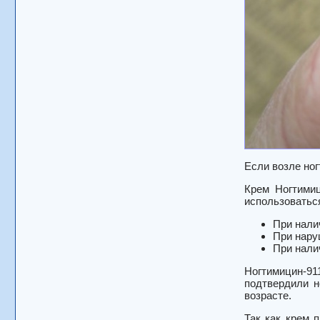
Если возле ног
Крем Ногтимиц
использоватьс
При нали
При нару
При нали
Ногтимицин-9
подтвердили н
возрасте.
Так как крем 