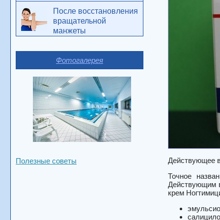
После восстановления
вращательной
манжеты
Фотогалерея
Действующее в
Полезные советы
Точное назва
Действующим в
крем Ногтимиц
эмульсио
салицило