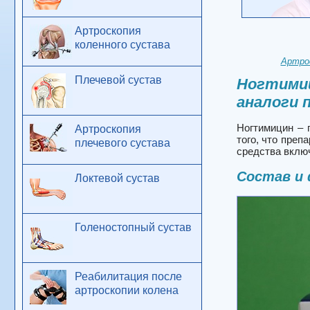
Артроскопия
коленного сустава
Артро
Плечевой сустав
Ногтимиц
аналоги 
Ногтимицин – 
Артроскопия
того, что пре
плечевого сустава
средства вклю
Состав и
Локтевой сустав
Голеностопный сустав
Реабилитация после
артроскопии колена