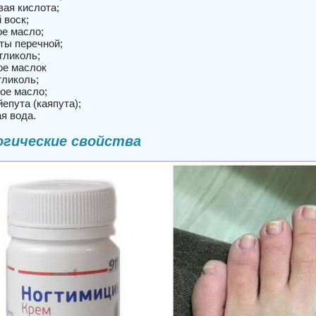
вая кислота;
 воск;
ое масло;
ты перечной;
гликоль;
ое маслок
гликоль;
ое масло;
епута (каяпута);
я вода.
гические свойства