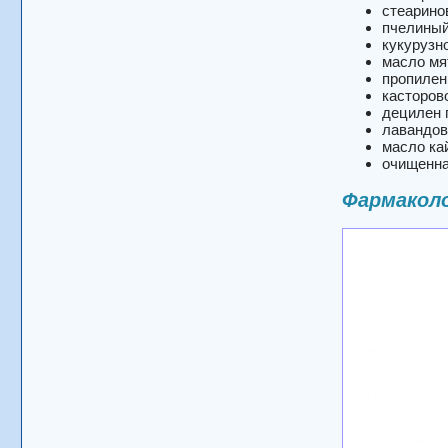
стеарино
пчелиный
кукурузн
масло мя
пропилен
касторов
децилен 
лавандов
масло кай
очищенна
Фармаколо