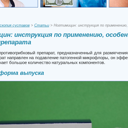
скопия суставов
>
Статьи
> Ногтимицин: инструкция по применению,
ин: инструкция по применению, особен
препарата
противогрибковый препарат, предназначенный для размягчения
парат направлен на подавление патогенной микрофлоры, он эфф
чает большое количество натуральных компонентов.
 форма выпуска