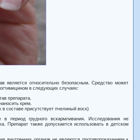
тав является относительно безопасным. Средство может
Ногтимицином в следующих случаях:
тав препарата.
наносить крем.
к в составе присутствует пчелиный воск)
е в период грудного вскармливания. Исследования не
ка. Препарат также допускается использовать в детском
ия внутренних органов не являются противопоказанием к