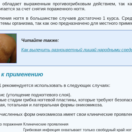
 обладает выраженным противогрибковым действием, так ка
гается за счет снятия пораженного ногтя.
ления ногтя в большинстве случаев достаточно 1 курса. Сред
темы организма, так как оно предназначено для местного приме
Читайте также:
Как вылечить разноцветный лишай народными сре
 к применению
1 рекомендуется использовать в следующих случаях:
ис (утолщение подногтевого слоя).
ые стадии грибка ногтевой пластины, которые требуют безопасн
ая, тотальная и латеральная формы онихомикоза.
ечисленных форм онихомикоза имеет свои клинические проявлен
о поражения
Клинические проявления
Грибковая инфекция охватывает только свободный край ног