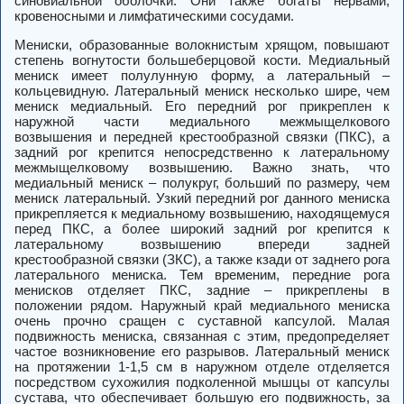
синовиальной оболочки. Они также богаты нервами,
кровеносными и лимфатическими сосудами.
Мениски
, образованные волокнистым хрящом, повышают
степень вогнутости большеберцовой кости. Медиальный
мениск
имеет полулунную форму, а латеральный –
кольцевидную.
Латеральный мениск
несколько шире, чем
мениск медиальный. Его передний рог прикреплен к
наружной части медиального межмыщелкового
возвышения и передней крестообразной связки (ПКС), а
задний рог крепится непосредственно к латеральному
межмыщелковому возвышению. Важно знать, что
медиальный мениск – полукруг, больший по размеру, чем
мениск латеральный. Узкий передний рог данного мениска
прикрепляется к медиальному возвышению, находящемуся
перед ПКС, а более широкий задний рог крепится к
латеральному возвышению впереди задней
крестообразной связки (ЗКС), а также кзади от заднего рога
латерального мениска. Тем временим, передние рога
менисков отделяет ПКС, задние – прикреплены в
положении рядом. Наружный край
медиального мениска
очень прочно сращен с суставной капсулой. Малая
подвижность мениска, связанная с этим, предопределяет
частое возникновение его разрывов.
Латеральный мениск
на протяжении 1-1,5 см в наружном отделе отделяется
посредством сухожилия подколенной мышцы от капсулы
сустава, что обеспечивает большую его подвижность, за