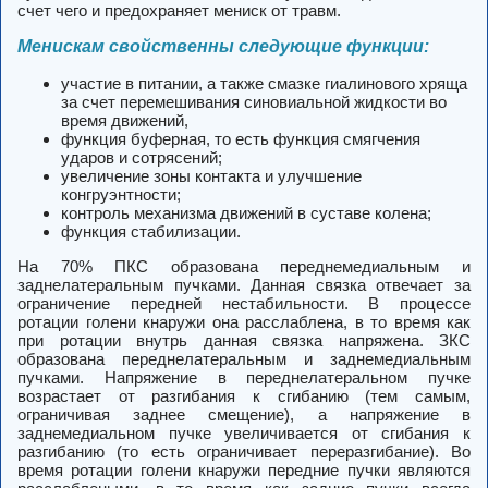
счет чего и предохраняет мениск от травм.
Менискам свойственны следующие функции:
участие в питании, а также смазке гиалинового хряща
за счет перемешивания синовиальной жидкости во
время движений,
функция буферная, то есть функция смягчения
ударов и сотрясений;
увеличение зоны контакта и улучшение
конгруэнтности;
контроль механизма движений в суставе колена;
функция стабилизации.
На 70% ПКС образована переднемедиальным и
заднелатеральным пучками. Данная связка отвечает за
ограничение передней нестабильности. В процессе
ротации голени кнаружи она расслаблена, в то время как
при ротации внутрь данная связка напряжена. ЗКС
образована переднелатеральным и заднемедиальным
пучками. Напряжение в переднелатеральном пучке
возрастает от разгибания к сгибанию (тем самым,
ограничивая заднее смещение), а напряжение в
заднемедиальном пучке увеличивается от сгибания к
разгибанию (то есть ограничивает переразгибание). Во
время ротации голени кнаружи передние пучки являются