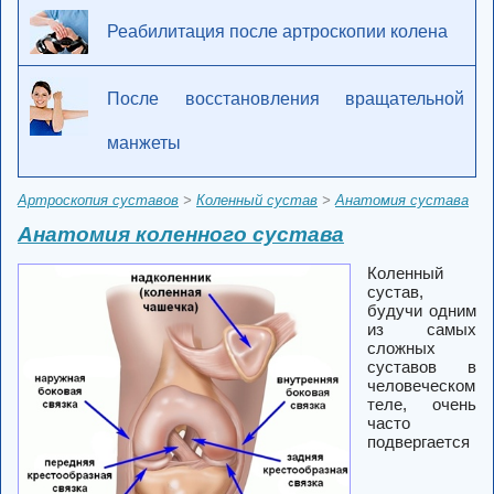
Реабилитация после артроскопии колена
После восстановления вращательной
манжеты
Артроскопия суставов
>
Коленный сустав
>
Анатомия сустава
Анатомия коленного сустава
Коленный
сустав
,
будучи одним
из самых
сложных
суставов в
человеческом
теле, очень
часто
подвергается