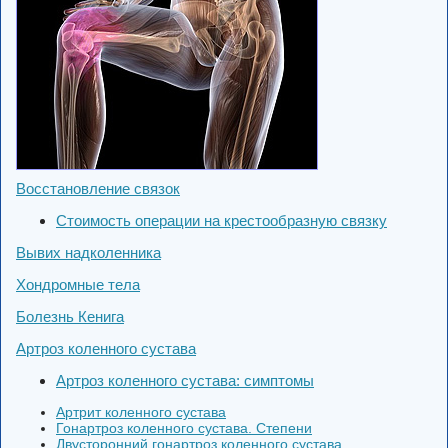
Восстановление связок
Стоимость операции на крестообразную связку
Вывих надколенника
Хондромные тела
Болезнь Кенига
Артроз коленного сустава
Артроз коленного сустава: симптомы
Артрит коленного сустава
Гонартроз коленного сустава. Степени
Двусторонний гонартроз коленного сустава