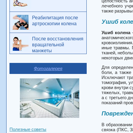
целостность а
лечебного учр
также разрывы 
Реабилитация после
Ушиб коле
артроскопии колена
Ушиб колена
—
анатомическог
После восстановления
кровоизлияния.
вращательной
иные травмы. 
манжеты
тканей, неболь
некоторых дви
Для определен
Фотогалерея
боли, а также
Исключают тра
томография, у
крови внутри с
тяжелых, трав
а с третьего д
показаний пров
Поврежден
В образовании
Полезные советы
связка (ПКС, 