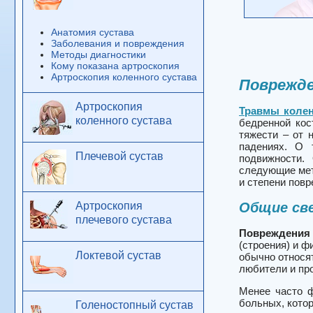
Анатомия сустава
Заболевания и повреждения
Методы диагностики
Кому показана артроскопия
Артроскопия коленного сустава
Поврежде
Артроскопия
Травмы колен
коленного сустава
бедренной кос
тяжести – от 
падениях. О 
Плечевой сустав
подвижности.
следующие мето
и степени повр
Общие св
Артроскопия
плечевого сустава
Повреждения 
(строения) и ф
Локтевой сустав
обычно относя
любители и про
Менее часто ф
больных, кото
Голеностопный сустав