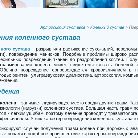
Артроскопия суставов
>
Коленный сустав
> Повр
ния коленного сустава
ного сустава
– разрыв или растяжение сухожилий, переломы 
ти), повреждение менисков. Подобные проблемы широко рас
несильных повреждений тканей до раздробления костей. Полу
травмировании колена может свидетельствовать болевой с
 Обычно повреждение сопровождается кровоизлиянием в по
ды: рентген, ультразвуковая диагностика, артроскопия, компь
еждения.
едения
колена
– занимает лидирующее место среди других травм. Так
изиологии (нагрузки) коленного сустава. Большая часть травм 
тся к легким ушибам, поэтому лечение проводят у травматолог
фессионалы. У них характер повреждений коленного сустава го
иксируют случаи получения травм колена при дорожных авар
рые попали в подобное происшествие характерны повреждения в