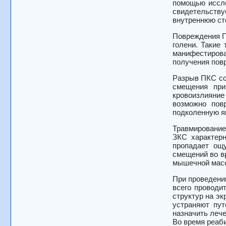
помощью иссле
свидетельству
внутреннюю ст
Повреждения П
голени. Такие
манифестирова
получения пов
Разрыв ПКС со
смещения при
кровоизлияние 
возможно пов
подколенную я
Травмирование
ЗКС характерн
пропадает ощу
смещений во в
мышечной масс
При проведени
всего проводи
структур на э
устраняют пут
назначить лече
Во время реаб