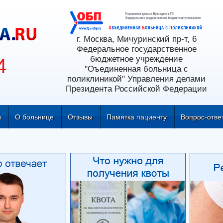
г. Москва, Мичуринский пр-т, 6
Федеральное государственное
бюджетное учреждение
4
"Оъединенная больница с
поликлиникой" Управления делами
Президента Российской Федерации
ы
О больнице
Отзывы
Памятка пациенту
Вопрос-отве