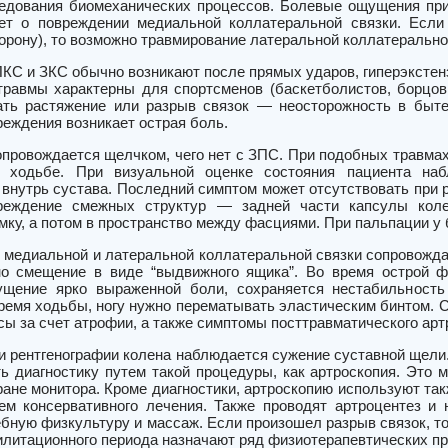
дования биомеханических процессов. Болевые ощущения при
ет о повреждении медиальной коллатеральной связки. Если
орону), то возможно травмирование латеральной коллатерально
КС и ЗКС обычно возникают после прямых ударов, гиперэкстенз
 травмы характерны для спортсменов (баскетболистов, борцов,
ть растяжение или разрыв связок — неосторожность в быте
реждения возникает острая боль.
провождается щелчком, чего нет с ЗПС. При подобных травмах
 ходьбе. При визуальной оценке состояния пациента набл
внутрь сустава. Последний симптом может отсутствовать при р
реждение смежных структур — задней части капсулы колен
мку, а потом в пространство между фасциями. При пальпации у
 медиальной и латеральной коллатеральной связки сопровожда
о смещение в виде “выдвижного ящика”. Во время острой ф
щение ярко выраженной боли, сохраняется нестабильность 
ремя ходьбы, ногу нужно перематывать эластическим бинтом. 
ы за счет атрофии, а также симптомы посттравматического арт
и рентгенографии колена наблюдается сужение суставной щели
ть диагностику путем такой процедуры, как артроскопия. Это
кране монитора. Кроме диагностики, артроскопию используют т
ем консервативного лечения. Также проводят артроцентез и
бную физкультуру и массаж. Если произошел разрыв связок, то
илитационного периода назначают ряд физиотерапевтических пр