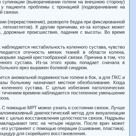
 супинации (выворачивании голени на внешнюю сторону)
 у пациента проблемы с пронацией (подворачивание на
й связки.
ии (перерастяжение), развороте бедра при фиксированной
 легкоатлетов). К другим причинам, из-за которых может
, дорожные происшествия, падения с высоты. Во время
 наблюдается нестабильность коленного сустава, чувство
юдается отечность мягких тканей в области колена,
азрыве задней крестообразной связки. Причина в том, что
ного сустава. Из-за этого кровь попадает сначала в
 больного ярко выражен болевой синдром.
ется аномальной подвижностью голени в бок, а для ПКС и
азы больному назначают местное обезболивание. Когда
коленного сустава. С целью избегания патологических
С течением времени наблюдается постепенное уменьшение
роза.
. С помощью МРТ можно узнать о состоянии связок. Лучше
 малоинвазивный диагностический метод для визуализации
акже с целью восстановления целостности связок. Надрывы
 накладывают гипс на четыре недели. После врач может
 его устраняют с помощью операции (сшивание, пластика).
оцедур для скорейшего восстановления.