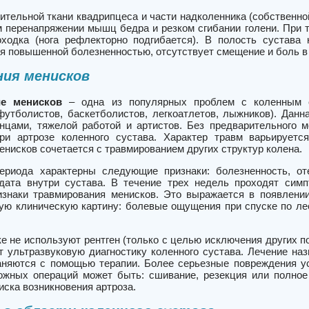
тельной ткани квадрипцеса и части надколенника (собственной
 перенапряжении мышц бедра и резком сгибании голени. При т
ходка (нога рефлекторно подгибается). В полость сустава
я повышенной болезненностью, отсутствует смещение и боль в 
ния менисков
ие менисков
– одна из популярных проблем с коленным с
футболистов, баскетболистов, легкоатлетов, лыжников). Данн
нцами, тяжелой работой и артистов. Без предварительного м
при артрозе коленного сустава. Характер травм варьирует
нисков сочетается с травмированием других структур колена.
ериода характерны следующие признаки: болезненность, от
дата внутри сустава. В течение трех недель проходят сим
изнаки травмирования менисков. Это выражается в появлении
ую клиническую картину: болевые ощущения при спуске по лес
ке не используют рентген (только с целью исключения других 
т ультразвуковую диагностику коленного сустава. Лечение на
няются с помощью терапии. Более серьезные повреждения ус
ожных операций может быть: сшивание, резекция или полное 
иска возникновения артроза.