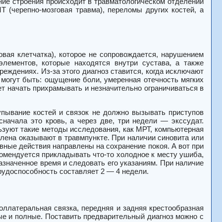
ние строения происходит в травматологическом отделении
 (черепно-мозговая травма), переломы других костей, а
вая клетчатка), которое не сопровождается, нарушением
элементов, которые находятся внутри сустава, а также
еждениях. Из-за этого диагноз ставится, когда исключают
 могут быть: ощущение боли, умеренная отечность мягких
ет начать прихрамывать и незначительно ограничиваться в
пывание костей и связок не должно вызывать приступов
сначала это кровь, а через две, три недели — экссудат.
ьзуют такие методы исследования, как МРТ, компьютерная
олена оказывают в травмпункте. При наличии синовита или
овные действия направлены на сохранение покоя. А вот при
комендуется прикладывать что-то холодное к месту ушиба,
азначенное время и следовать его указаниям. При наличие
рудоспособность составляет 2 — 4 недели.
оллатеральная связка, передняя и задняя крестообразная
ые и полные. Поставить предварительный диагноз можно с