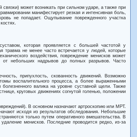
 связки) может возникать при сильном ударе, а также при
равмировании манифестирует резкая и интенсивная боль,
 кровь не попадает. Ощупывание поврежденного участка
костях.
уставом, которая проявляется с большей частотой у
ая травма не менее часто встречается у людей, которые
еханического воздействия, повреждение менисков может
ся от небольших надрывов до полных разрывов. Часто
ечность, припухлость, скованность движений. Возможно
птомы воспалительного процесса, а более выраженными
 болезненного валика на уровне суставной щели. Также
тнице, круговых движениях согнутой голенью, положении
повреждений). В основном назначают артроскопию или МРТ.
значают исходя из результатов обследования. Небольшие
траняются только путем оперативного вмешательства. В
удаление менисков. Последние проводится редко, из-за