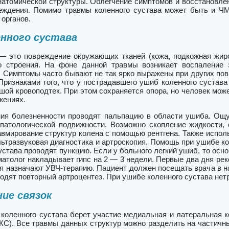
натомической структуры. Облегчение симптомов и восстановле
еждения. Помимо травмы коленного сустава может быть и ЧМТ
органов.
нного сустава
 это повреждение окружающих тканей (кожа, подкожная жиро
о строения. На фоне данной травмы возникает воспаление 
 Симптомы часто бывают не так ярко выражены при других повр
Признаками того, что у пострадавшего ушиб коленного сустава
шой кровоподтек. При этом сохраняется опора, но человек мож
жениях.
ия болезненности проводят пальпацию в области ушиба. Ощу
 патологической подвижности. Возможно скопление жидкости, 
вмирование структур колена с помощью рентгена. Также испол
льтразвуковая диагностика и артроскопия. Помощь при ушибе к
устава проводят пункцию. Если у больного легкий ушиб, то осн
матолог накладывает гипс на 2 — 3 недели. Первые два дня ре
ня назначают УВЧ-терапию. Пациент должен посещать врача в н
одят повторный артроцентез. При ушибе коленного сустава нет
ие связок
 коленного сустава берет участие медиальная и латеральная к
ЗКС). Все травмы данных структур можно разделить на частичн